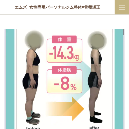
エムズ│女性専用パーソナルジム整体×骨盤矯正