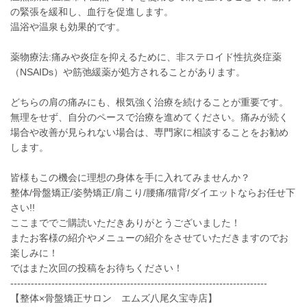
の緊張を緩和し、血行を促進します。
温浴や温泉も効果的です。
薬物療法:痛みや炎症を抑えるために、非ステロイド性抗炎症薬
（NSAIDs）や筋弛緩薬が処方されることがあります。
どちらの肩の痛みにも、根気強く治療を続けることが重要です。
無理をせず、自分のペースで治療を進めてください。痛みが続く
場合や改善が見られない場合は、専門家に相談することをお勧め
します。
皆様もこの機会に理想の身体を手に入れてみませんか？
整体/骨盤矯正/姿勢矯正/肩こり/腰痛/猫背/ダイエットならお任せ下
さい!!
ここまででご購読いただきありがとうございました！
またお客様の紹介やメニューの紹介をさせていただきますのでお
楽しみに！
ではまた次回の投稿をお待ちください！
---------------------------------------------------------------------------
【整体×骨盤矯正サロン エムズ八尾久宝寺店】