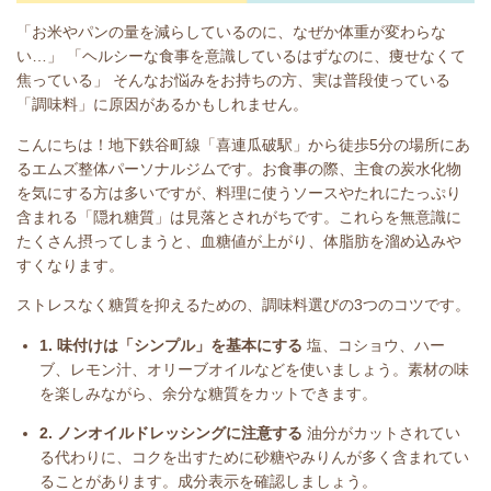
「お米やパンの量を減らしているのに、なぜか体重が変わらな
い…」 「ヘルシーな食事を意識しているはずなのに、痩せなくて
焦っている」 そんなお悩みをお持ちの方、実は普段使っている
「調味料」に原因があるかもしれません。
こんにちは！地下鉄谷町線「喜連瓜破駅」から徒歩5分の場所にあ
るエムズ整体パーソナルジムです。お食事の際、主食の炭水化物
を気にする方は多いですが、料理に使うソースやたれにたっぷり
含まれる「隠れ糖質」は見落とされがちです。これらを無意識に
たくさん摂ってしまうと、血糖値が上がり、体脂肪を溜め込みや
すくなります。
ストレスなく糖質を抑えるための、調味料選びの3つのコツです。
1. 味付けは「シンプル」を基本にする
塩、コショウ、ハー
ブ、レモン汁、オリーブオイルなどを使いましょう。素材の味
を楽しみながら、余分な糖質をカットできます。
2. ノンオイルドレッシングに注意する
油分がカットされてい
る代わりに、コクを出すために砂糖やみりんが多く含まれてい
ることがあります。成分表示を確認しましょう。