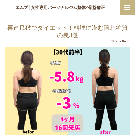
エムズ│女性専用パーソナルジム整体×骨盤矯正
喜連瓜破でダイエット！料理に潜む隠れ糖質
の罠3選
2026-06-13