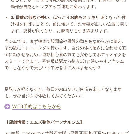
動作が自然とヒップアップ運動に変わります。
3. 骨盤の傾きが整い、ぽっこりお腹もスッキリ
硬くなった付
け根を伸ばすことで、前に傾いていた骨盤が正しい位置に戻り
ます。姿勢が良くなり、お腹周りも引き締まります。
当ジムでは、まず整体で股関節や骨盤の動きをなめらかに整え、
その後にトレーニングを行います。自分の体の硬さに合わせて安
全に動かせるため、運動初心者の方でも安心してボディメイクを
スタートできます。喜連瓜破駅から徒歩5分と通いやすい当ジム
で、しなやかで美しい下半身を手に入れませんか？
足取りが軽くなると、毎日のお出かけが何倍も楽しくなります
よ。ぜひ当ジムで体験してみてください！
WEB予約はこちらから
【店舗情報：エムズ整体パーソナルジム】
住所: 〒547-0027 大阪府大阪市平野区喜連2丁目5-49 キューブ