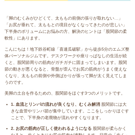
「脚のむくみがひどくて、太ももの前側の張りが取れない…」
「お尻が垂れて、太ももとの境目がなくなってきたのが悲しい」
下半身のボリュームにお悩みの方、解決のヒントは「股関節の柔
軟性」にあります。
こんにちは！地下鉄谷町線「喜連瓜破駅」から徒歩5分のエムズ整
体パーソナルジムです。デスクワークや座りっぱなしの生活が続
くと、股関節周りの筋肉がガチガチに固まってしまいます。股関
節の動きが悪くなると、骨盤が歪んでお尻の筋肉がうまく使えな
くなり、太ももの前側や外側ばかりが張って脚が太く見えてしま
うのです。
美脚の土台を作るための、股関節をほぐす3つのメリットです。
1. 血流とリンパの流れが良くなり、むくみ解消
股関節には大
きな血管やリンパ節が集中しています。ここをしっかりほぐす
ことで、下半身の老廃物が流れやすくなります。
2. お尻の筋肉が正しく使われるようになる
股関節が柔らかく
なると、歩くときにお尻の筋肉が連動します。日常の「歩く」