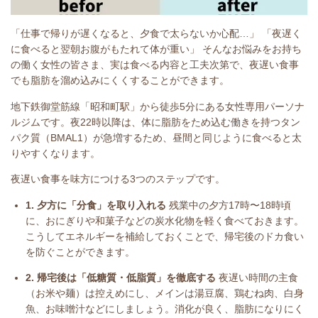
「仕事で帰りが遅くなると、夕食で太らないか心配…」 「夜遅く
に食べると翌朝お腹がもたれて体が重い」 そんなお悩みをお持ち
の働く女性の皆さま、実は食べる内容と工夫次第で、夜遅い食事
でも脂肪を溜め込みにくくすることができます。
地下鉄御堂筋線「昭和町駅」から徒歩5分にある女性専用パーソナ
ルジムです。夜22時以降は、体に脂肪をため込む働きを持つタン
パク質（BMAL1）が急増するため、昼間と同じように食べると太
りやすくなります。
夜遅い食事を味方につける3つのステップです。
1. 夕方に「分食」を取り入れる
残業中の夕方17時〜18時頃
に、おにぎりや和菓子などの炭水化物を軽く食べておきます。
こうしてエネルギーを補給しておくことで、帰宅後のドカ食い
を防ぐことができます。
2. 帰宅後は「低糖質・低脂質」を徹底する
夜遅い時間の主食
（お米や麺）は控えめにし、メインは湯豆腐、鶏むね肉、白身
魚、お味噌汁などにしましょう。消化が良く、脂肪になりにく