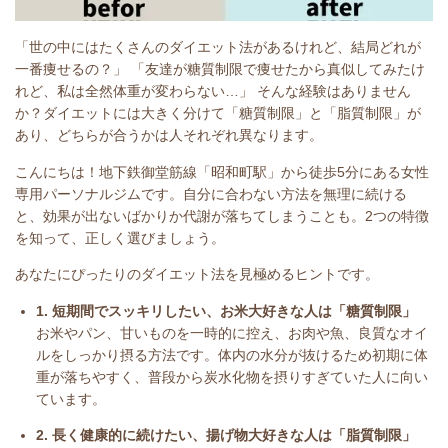
「世の中にはたくさんのダイエット法があるけれど、結局どれが
一番痩せるの？」 「友達が糖質制限で痩せたから真似してみたけ
れど、私は全然体重が変わらない…」 そんな経験はありません
か？ダイエットには大きく分けて「糖質制限」と「脂質制限」が
あり、どちらが合うかは人それぞれ異なります。
こんにちは！地下鉄御堂筋線「昭和町駅」から徒歩5分にある女性
専用パーソナルジムです。自分に合わない方法を無理に続ける
と、効果が出ないばかりか代謝が落ちてしまうことも。2つの特徴
を知って、正しく選びましょう。
あなたにぴったりのダイエット法を見極めるヒントです。
1. 短期間でスッキリしたい、お米大好きな人は「糖質制限」
お米やパン、甘いものを一時的に控え、お肉や魚、良質なオイ
ルをしっかり摂る方法です。体内の水分が抜けるため初期に体
重が落ちやすく、普段から炭水化物を摂りすぎていた人に向い
ています。
2. 長く健康的に続けたい、揚げ物大好きな人は「脂質制限」