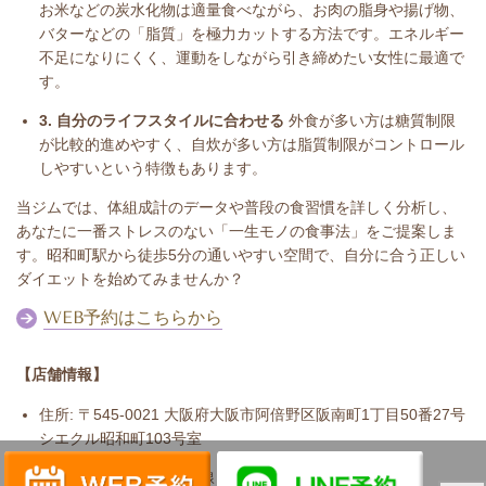
お米などの炭水化物は適量食べながら、お肉の脂身や揚げ物、
バターなどの「脂質」を極力カットする方法です。エネルギー
不足になりにくく、運動をしながら引き締めたい女性に最適で
す。
3. 自分のライフスタイルに合わせる
外食が多い方は糖質制限
が比較的進めやすく、自炊が多い方は脂質制限がコントロール
しやすいという特徴もあります。
当ジムでは、体組成計のデータや普段の食習慣を詳しく分析し、
あなたに一番ストレスのない「一生モノの食事法」をご提案しま
す。昭和町駅から徒歩5分の通いやすい空間で、自分に合う正しい
ダイエットを始めてみませんか？
WEB予約はこちらから
【店舗情報】
住所: 〒545-0021 大阪府大阪市阿倍野区阪南町1丁目50番27号
シエクル昭和町103号室
アクセス: 地下鉄御堂筋線「昭和町駅」から徒歩 5分