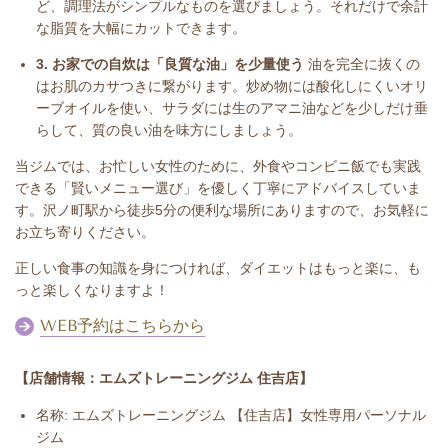
ど、調理法がシンプルなものを選びましょう。それだけで余計
な脂質を大幅にカットできます。
3. お家での自炊は「良質な油」を少量使う
油を完全に抜くの
はお肌のカサつきに繋がります。炒め物には酸化しにくいオリ
ーブオイルを使い、サラダには生のアマニ油などを少しだけ垂
らして、質の良い油を味方にしましょう。
当ジムでは、お忙しい女性のために、外食やコンビニ飯でも実践
できる「賢いメニュー選び」を優しく丁寧にアドバイスしていま
す。沢ノ町駅から徒歩5分の便利な場所にありますので、お気軽に
お立ち寄りください。
正しい食事の知識を身につければ、ダイエットはもっと楽に、も
っと楽しくなりますよ！
WEB予約はこちらから
【店舗情報：エムズトレーニングジム 住吉店】
名称: エムズトレーニングジム 【住吉店】女性専用パーソナル
ジム