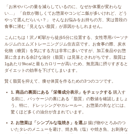
「お米やパンの量を減らしているのに、なぜか体重が変わらな
い…」 「自炊が難しくてお惣菜やコンビニ飯が多いけれど、どう
やって選んだらいい？」 そんなお悩みをお持ちの方、実は普段の
食事に潜む「見えない脂質」が原因かもしれません。
こんにちは！沢ノ町駅から徒歩5分に位置する、女性専用パーソナ
ルジムのエムズトレーニングジム住吉店です。お食事の際、炭水
化物（糖質）を気にする方は非常に多いですが、加工食品やお惣
菜に含まれる余計な油分（脂質）は見落とされがちです。脂質は
1gあたり9kcalと最もカロリーが高いため、無意識に摂りすぎると
ダイエットの効率を下げてしまいます。
賢く脂質を抑えて、痩せ体質を作るための3つのコツです。
1. 商品の裏面にある「栄養成分表示」をチェックする
購入す
る前に、パッケージの裏にある「脂質」の数値を確認しましょ
う。特に、ドレッシングやカレールー、お惣菜の衣などには、
驚くほど多くの油分が含まれています。
2. お惣菜は「シンプルな塩焼き」を選ぶ
揚げ物やとろみのつ
いたタレのメニューを避け、焼き鳥（塩）や焼き魚、お刺身な