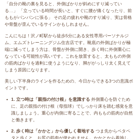
「自分の靴の裏を見ると、外側ばかりが斜めにすり減ってい
る…」 「立っている時間が長いと、すぐに腰が痛くなったり、前
ももがパンパンに張る」 その足の疲れや靴のすり減り、実は骨格
や骨盤が歪んでいるサインかもしれません。
こんにちは！沢ノ町駅から徒歩5分にある女性専用パーソナルジ
ム、エムズトレーニングジム住吉店です。靴底の外側ばかりが極
端に減ってしまう方は、骨盤が外側に開き、歩く時に外側重心に
なっている可能性が高いです。これを放置すると、太ももの外側
の筋肉ばかりを過剰に使うようになり、脚ががっしり太く見えて
しまう原因になります。
美しい下半身のラインを作るための、今日からできる3つの意識ポ
イントです。
1. 立つ時は「親指の付け根」を意識する
外側重心を防ぐため
に、足の親指の付け根（母指球）でしっかり床を踏む感覚を意
識しましょう。重心が内側に寄ることで、内ももの筋肉が自然
と働きます。
2. 歩く時は「かかと」から優しく着地する
つま先からペタペ
タと歩くと、お尻の筋肉が使われません。かかとから着地し、