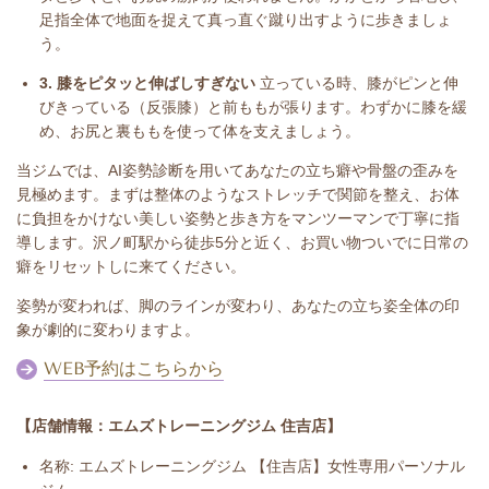
足指全体で地面を捉えて真っ直ぐ蹴り出すように歩きましょ
う。
3. 膝をピタッと伸ばしすぎない
立っている時、膝がピンと伸
びきっている（反張膝）と前ももが張ります。わずかに膝を緩
め、お尻と裏ももを使って体を支えましょう。
当ジムでは、AI姿勢診断を用いてあなたの立ち癖や骨盤の歪みを
見極めます。まずは整体のようなストレッチで関節を整え、お体
に負担をかけない美しい姿勢と歩き方をマンツーマンで丁寧に指
導します。沢ノ町駅から徒歩5分と近く、お買い物ついでに日常の
癖をリセットしに来てください。
姿勢が変われば、脚のラインが変わり、あなたの立ち姿全体の印
象が劇的に変わりますよ。
WEB予約はこちらから
【店舗情報：エムズトレーニングジム 住吉店】
名称: エムズトレーニングジム 【住吉店】女性専用パーソナル