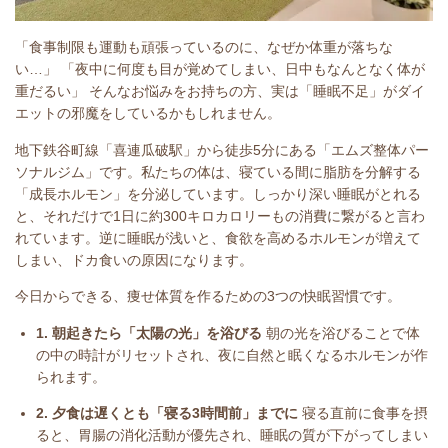
「食事制限も運動も頑張っているのに、なぜか体重が落ちな
い…」 「夜中に何度も目が覚めてしまい、日中もなんとなく体が
重だるい」 そんなお悩みをお持ちの方、実は「睡眠不足」がダイ
エットの邪魔をしているかもしれません。
地下鉄谷町線「喜連瓜破駅」から徒歩5分にある「エムズ整体パー
ソナルジム」です。私たちの体は、寝ている間に脂肪を分解する
「成長ホルモン」を分泌しています。しっかり深い睡眠がとれる
と、それだけで1日に約300キロカロリーもの消費に繋がると言わ
れています。逆に睡眠が浅いと、食欲を高めるホルモンが増えて
しまい、ドカ食いの原因になります。
今日からできる、痩せ体質を作るための3つの快眠習慣です。
1. 朝起きたら「太陽の光」を浴びる
朝の光を浴びることで体
の中の時計がリセットされ、夜に自然と眠くなるホルモンが作
られます。
2. 夕食は遅くとも「寝る3時間前」までに
寝る直前に食事を摂
ると、胃腸の消化活動が優先され、睡眠の質が下がってしまい